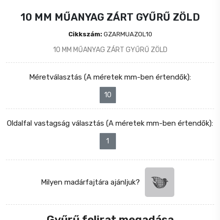
10 MM MŰANYAG ZÁRT GYŰRŰ ZÖLD
Cikkszám:
GZARMUAZOL10
10 MM MŰANYAG ZÁRT GYŰRŰ ZÖLD
Méretválasztás (A méretek mm-ben értendők):
10
Oldalfal vastagság választás (A méretek mm-ben értendők):
1
Milyen madárfajtára ajánljuk?
Gyűrű felirat megadása