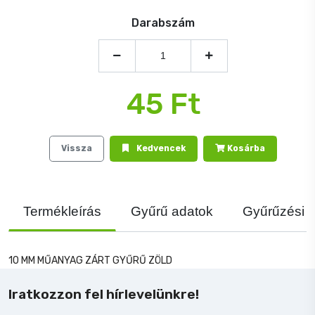
Darabszám
45 Ft
Vissza
Kedvencek
Kosárba
Termékleírás
Gyűrű adatok
Gyűrűzési j
10 MM MŰANYAG ZÁRT GYŰRŰ ZÖLD
Iratkozzon fel hírlevelünkre!