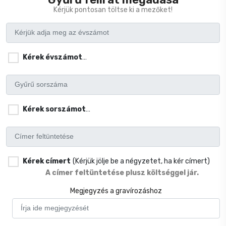
Kérjük pontosan töltse ki a mezőket!
Kérek évszámot
(Kérjük jölje be a négyzetet, ha kér évszám
Kérek sorszámot
(Kérjük jölje be a négyzetet, ha kér sorszá
Kérek címert
(Kérjük jölje be a négyzetet, ha kér címert)
A címer feltüntetése plusz költséggel jár.
Megjegyzés a gravírozáshoz