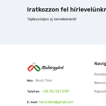
Iratkozzon fel hírlevelünk
Tájékozódjon új termékeinkről!
Navi
Kezdől
Bevíz Tibor
Név:
Bemuta
+36 30/327 0187
Kapcso
Telefon:
beviztibor@gmail.com
E-mail: