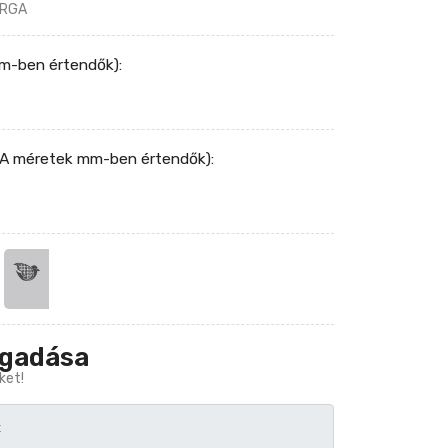
ÁRGA
m-ben értendők):
 (A méretek mm-ben értendők):
egadása
ket!