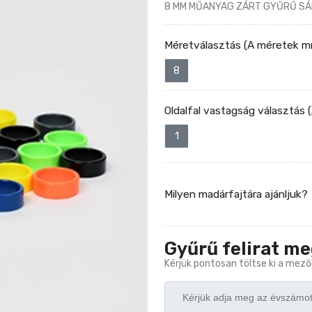
8 MM MŰANYAG ZÁRT GYŰRŰ S
Méretválasztás (A méretek m
8
Oldalfal vastagság választás
1
Milyen madárfajtára ajánljuk?
Gyűrű felirat m
Kérjük pontosan töltse ki a mező