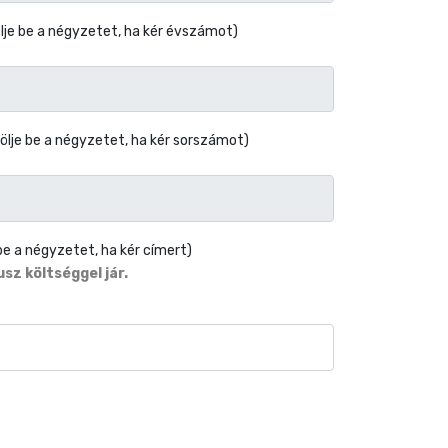
jölje be a négyzetet, ha kér évszámot)
 jölje be a négyzetet, ha kér sorszámot)
e be a négyzetet, ha kér címert)
sz költséggel jár.