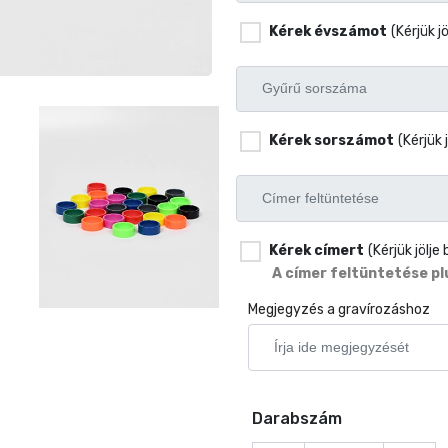
Kérek évszámot
(Kérjük 
Kérek sorszámot
(Kérjük
Kérek címert
(Kérjük jölj
A címer feltüntetése plu
Megjegyzés a gravírozáshoz
Darabszám