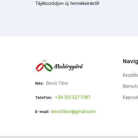
Tájékozódjon új termékeinkről!
Navi
Kezdől
Bevíz Tibor
Név:
Bemuta
+36 30/327 0187
Kapcso
Telefon:
beviztibor@gmail.com
E-mail: