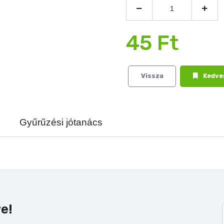
45 Ft
Vissza
Kedve
Gyűrűzési jótanács
re!