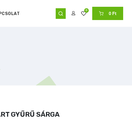
0
0 Ft
PCSOLAT
ÁRT GYŰRŰ SÁRGA