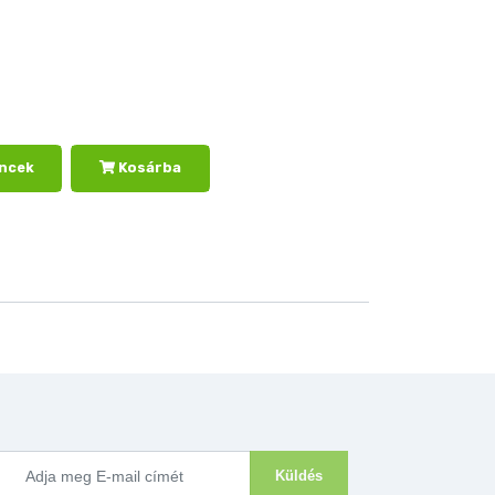
ncek
Kosárba
Küldés