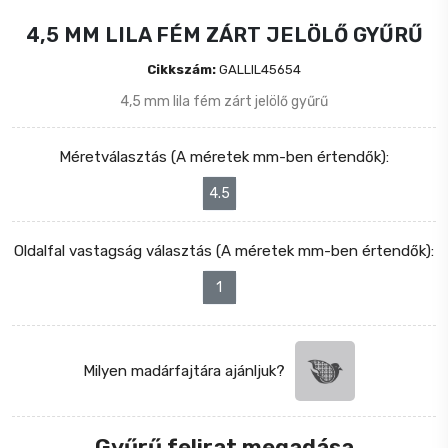
4,5 MM LILA FÉM ZÁRT JELÖLŐ GYŰRŰ
Cikkszám:
GALLIL45654
4,5 mm lila fém zárt jelölő gyűrű
Méretválasztás (A méretek mm-ben értendők):
4.5
Oldalfal vastagság választás (A méretek mm-ben értendők):
1
Milyen madárfajtára ajánljuk?
Gyűrű felirat megadása