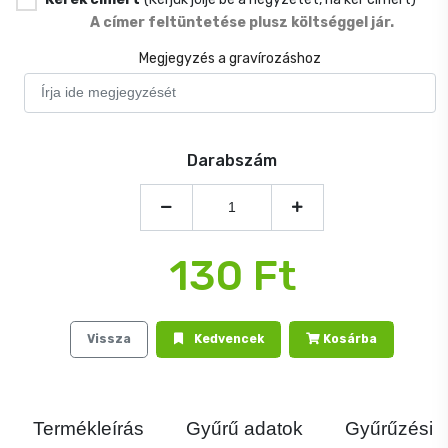
A címer feltüntetése plusz költséggel jár.
Megjegyzés a gravírozáshoz
Darabszám
130 Ft
Vissza
Kedvencek
Kosárba
Termékleírás
Gyűrű adatok
Gyűrűzési j