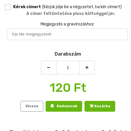
Kérek címert
(Kérjük jölje be a négyzetet, ha kér címert)
A címer feltüntetése plusz költséggel jár.
Megjegyzés a gravírozáshoz
Darabszám
120 Ft
Vissza
Kedvencek
Kosárba