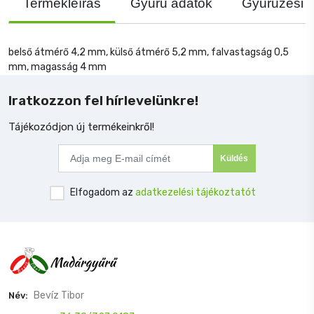
Termékleírás
Gyűrű adatok
Gyűrűzési j
belső átmérő 4,2 mm, külső átmérő 5,2 mm, falvastagság 0,5
mm, magasság 4 mm
Iratkozzon fel hírlevelünkre!
Tájékozódjon új termékeinkről!
Küldés
Elfogadom az
adatkezelési tájékoztatót
Bevíz Tibor
Név: