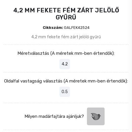
4,2 MM FEKETE FÉM ZÁRT JELÖLŐ
GYŰRŰ
Cikkszám:
GALFEK42524
4,2 mm fekete fém zárt jelölő gyűrű
Méretválasztás (A méretek mm-ben értendők):
4.2
Oldalfal vastagság választás (A méretek mm-ben értendők):
0.5
Milyen madárfajtára ajánljuk?