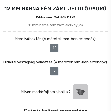
12 MM BARNA FÉM ZÁRT JELÖLŐ GYŰRŰ
Cikkszám:
GALBAR11138
11 mm barna fém zárt jelölő gyűrű
Méretválasztás (A méretek mm-ben értendők):
12
Oldalfal vastagság választás (A méretek mm-ben értendők):
2
Milyen madárfajtára ajánljuk?
Gyűrű felirat megadása