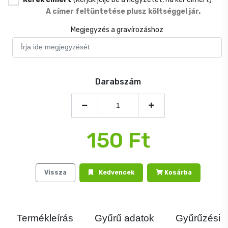
A címer feltüntetése plusz költséggel jár.
Megjegyzés a gravírozáshoz
Darabszám
150 Ft
Vissza
Kedvencek
Kosárba
Termékleírás
Gyűrű adatok
Gyűrűzési j